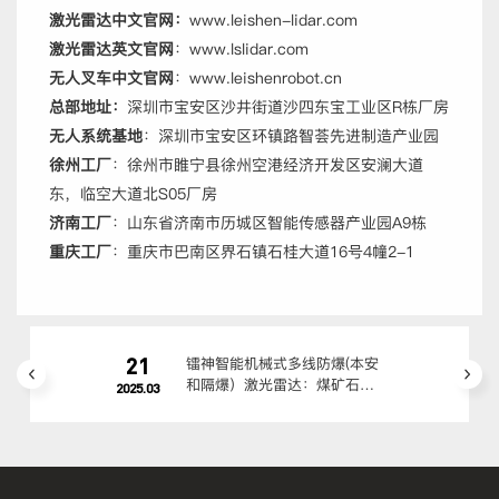
激光雷达中文官网：
www.leishen-lidar.com
激光雷达英文官网
：www.lslidar.com
无人叉车中文官网
：www.leishenrobot.cn
总部地址：
深圳市宝安区沙井街道沙四东宝工业区R栋厂房
无人系统基地
：深圳市宝安区环镇路智荟先进制造产业园
徐州工厂
：徐州市睢宁县徐州空港经济开发区安澜大道
东，临空大道北S05厂房
济南工厂
：山东省济南市历城区智能传感器产业园A9栋
重庆工厂
：重庆市巴南区界石镇石桂大道16号4幢2-1
21
镭神智能机械式多线防爆(本安
和隔爆）激光雷达：煤矿石油
2025.03
化工高危场景适配方案