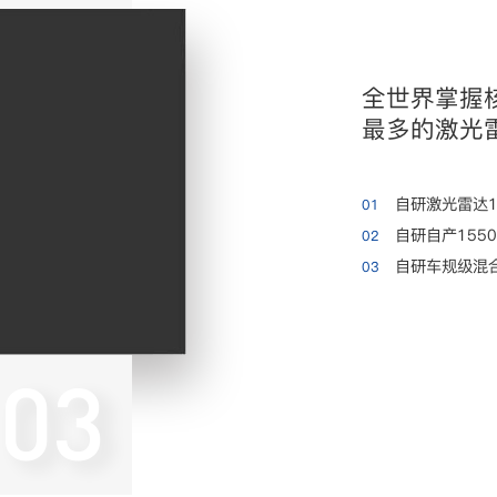
全世界掌握
最多的激光
自研激光雷达
01
自研自产155
02
自研车规级混
03
03