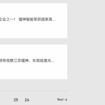
十二家获奖企业之一！ 镭神智能荣获国家高速列车技术创新中心创新创业大赛创业组二等奖
睢宁县党政领导视察江苏镭神，车规级激光雷达生产项目受到高度重视
25
26
Next >