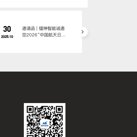
30
30
邀请函 | 镭神智能诚邀
邀请函
您2026“中国航天日”
您莅临
2025.10
2025.10
共聚成都
低空经
博览会