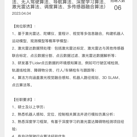
招聘人数
法、无人驾驶算法、导航算法、深度学习算法、
激光雷达算法、调度算法、多传感器融合算法）
06
2023.04.04
【岗位职责】：
1、基于激光雷达、陀螺仪、里程计、视觉等多信息融合，构建机器人
运动模型，观测模型等概率学模型；
2、激光雷达数据预处理：包括激光雷达标定、激光雷达与其他传感器
联合标定、点云数据分割、点云数据过滤、激光雷达数据解析等；
3、研发基于Lidar点云数据的环境感知算法，例如可行驶区域检测，
轨道线检测、障碍物分类、行人/车辆检车与跟踪等；
4、算法方向涵盖激光视觉融合感知、机器人路径规划、3D SLAM、
点云算法等。
【任职要求】：
1、硕士及以上学历；
2、熟悉机器人感知、定位、控制相关算法并进行模拟仿真分析；
3、熟悉深度学习框架，有基于深度学习的激光雷达障碍物检测项目经
验；
4、有自动驾驶行业算法经验优先。